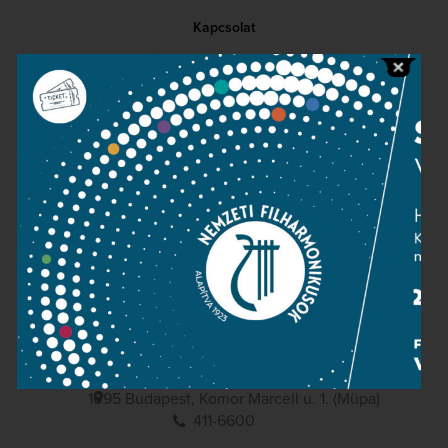
Kapcsolat
Közérdekű adatok
Sajtószoba
Adatvédelem
Impresszum
NEMZETI
FILHARMONIKUSOK
1095 Budapest, Komor Marcell u. 1. (Müpa)
411-6600