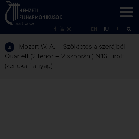
EN
HU
Mozart W. A. – Szöktetés a szerájból –
Quartett (2 tenor – 2 szoprán ) N.16 | írott
(zenekari anyag)