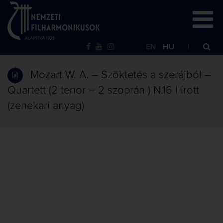
EN
HU
Mozart W. A. – Szöktetés a szerájból –
Quartett (2 tenor – 2 szoprán ) N.16 | írott
(zenekari anyag)