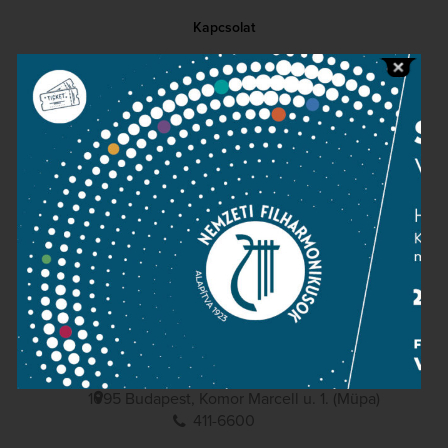
Kapcsolat
Közérdekű adatok
Sajtószoba
Adatvédelem
Impresszum
NEMZETI
FILHARMONIKUSOK
1095 Budapest, Komor Marcell u. 1. (Müpa)
411-6600