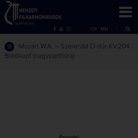
EN
HU
Mozart W.A. – Szerenád D-dúr KV.204 |
Breitkopf (nagypartitúra)
Kapcsolat