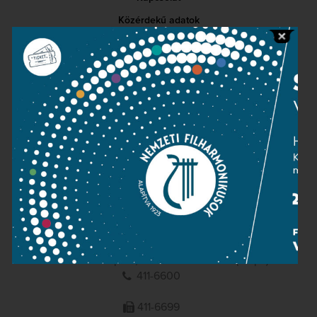
Közérdekű adatok
Sajtószoba
Adatvédelem
Impresszum
NEMZETI
FILHARMONIKUSOK
1095 Budapest, Komor Marcell u. 1. (Müpa)
411-6600
411-6699