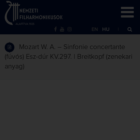
EN
HU
Mozart W. A. – Sinfonie concertante
(fúvós) Esz-dúr KV.297. | Breitkopf (zenekari
anyag)