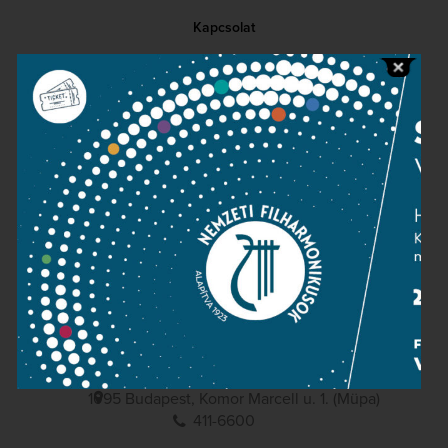
Kapcsolat
Közérdekű adatok
Sajtószoba
Adatvédelem
Impresszum
NEMZETI
FILHARMONIKUSOK
1095 Budapest, Komor Marcell u. 1. (Müpa)
411-6600