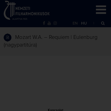
EN
HU
Mozart W.A. – Requiem | Eulenburg
(nagypartitúra)
Kapcsolat