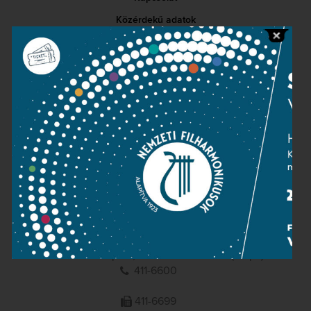
Közérdekű adatok
Sajtószoba
Adatvédelem
Impresszum
NEMZETI
FILHARMONIKUSOK
1095 Budapest, Komor Marcell u. 1. (Müpa)
411-6600
411-6699