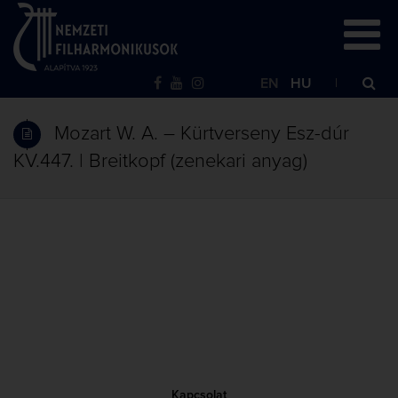
EN
HU
Mozart W. A. – Kürtverseny Esz-dúr
KV.447. | Breitkopf (zenekari anyag)
Kapcsolat