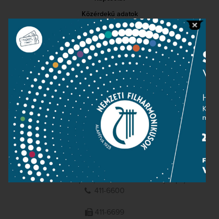
Közérdekű adatok
Sajtószoba
Adatvédelem
Impresszum
NEMZETI
FILHARMONIKUSOK
1095 Budapest, Komor Marcell u. 1. (Müpa)
411-6600
411-6699