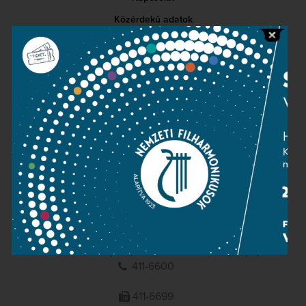
Közérdekű adatok
Sajtószoba
Adatvédelem
Impresszum
NEMZETI
FILHARMONIKUSOK
1095 Budapest, Komor Marcell u. 1. (Müpa)
411-6600
411-6699