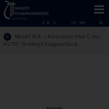
EN
HU
Mozart W.A. – Koronázási mise C-dúr
KV.317 | Breitkopf (nagypartitúra)
Kapcsolat