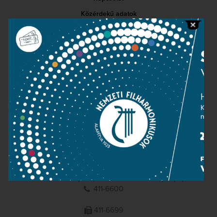
Közérdekű adatok
Sajtószoba
Adatvédelem
Impresszum
NEMZETI
FILHARMONIKUSOK
1095 Budapest, Komor Marcell u. 1. (Müpa)
411-6600
411-6699