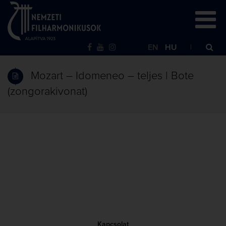
EN
HU
Mozart – Idomeneo – teljes | Bote
(zongorakivonat)
Kapcsolat