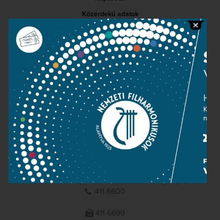
Közérdekű adatok
Sajtószoba
Adatvédelem
Impresszum
NEMZETI
FILHARMONIKUSOK
1095 Budapest, Komor Marcell u. 1. (Müpa)
411-6600
411-6699