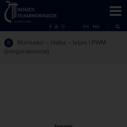
EN
HU
Moniusko – Halka – teljes | PWM
(zongorakivonat)
Kapcsolat