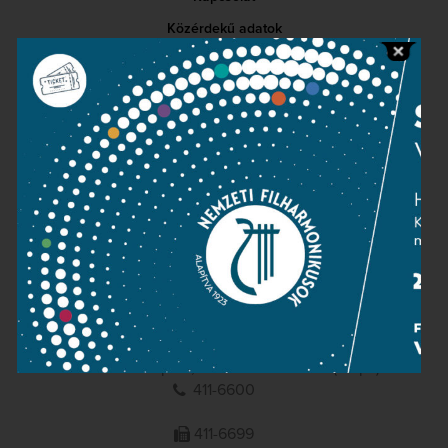
Közérdekű adatok
Sajtószoba
Adatvédelem
Impresszum
NEMZETI
FILHARMONIKUSOK
1095 Budapest, Komor Marcell u. 1. (Müpa)
411-6600
411-6699