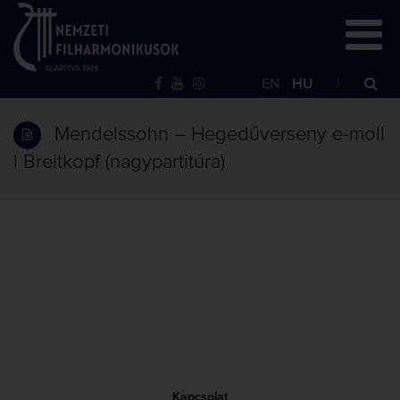
EN
HU
Mendelssohn – Hegedűverseny e-moll
| Breitkopf (nagypartitúra)
Kapcsolat