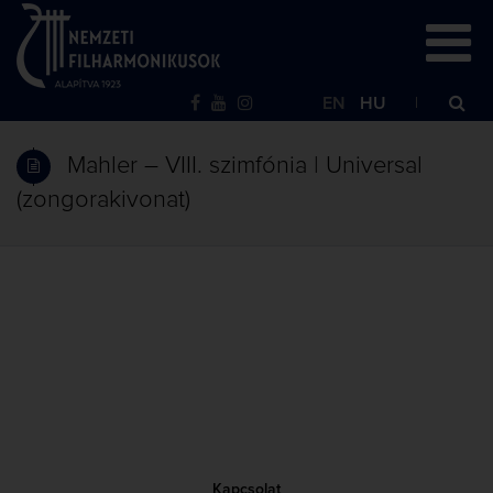
EN
HU
Mahler – VIII. szimfónia | Universal
(zongorakivonat)
Kapcsolat