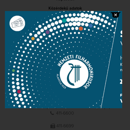
Közérdekű adatok
Sajtószoba
Adatvédelem
Impresszum
NEMZETI
FILHARMONIKUSOK
1095 Budapest, Komor Marcell u. 1. (Müpa)
411-6600
411-6699