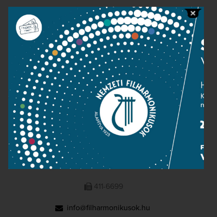
Public information
Press room
Terms and privacy
Imprint
NATIONAL PHILHARMONIC
1095 Budapest, Komor Marcell u. 1. (Müpa)
411-6600
411-6699
info@filharmonikusok.hu