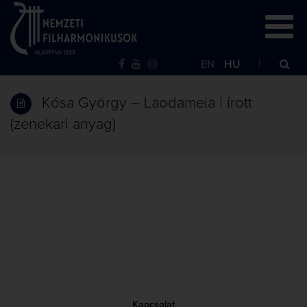
EN
HU
Kósa György – Laodameia | írott
(zenekari anyag)
Kapcsolat