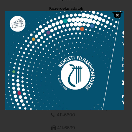
Közérdekű adatok
Sajtószoba
Adatvédelem
Impresszum
NEMZETI
FILHARMONIKUSOK
1095 Budapest, Komor Marcell u. 1. (Müpa)
411-6600
411-6699