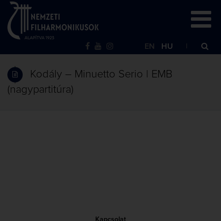
EN
HU
Kodály – Minuetto Serio | EMB
(nagypartitúra)
Kapcsolat