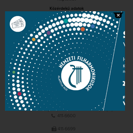
Közérdekű adatok
Sajtószoba
Adatvédelem
Impresszum
NEMZETI
FILHARMONIKUSOK
1095 Budapest, Komor Marcell u. 1. (Müpa)
411-6600
411-6699