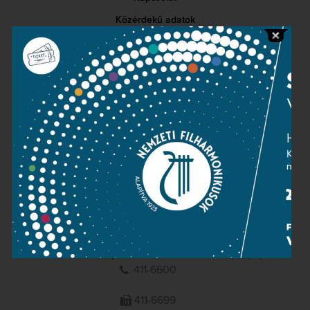
Közérdekű adatok
Sajtószoba
Adatvédelem
Impresszum
NEMZETI
FILHARMONIKUSOK
1095 Budapest, Komor Marcell u. 1. (Müpa)
411-6600
411-6699