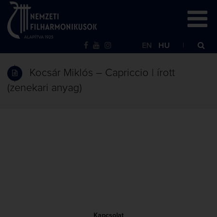
EN
HU
Kocsár Miklós – Capriccio | írott
(zenekari anyag)
Kapcsolat