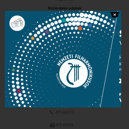
Közérdekű adatok
Sajtószoba
Adatvédelem
Impresszum
NEMZETI
FILHARMONIKUSOK
1095 Budapest, Komor Marcell u. 1. (Müpa)
411-6600
411-6699