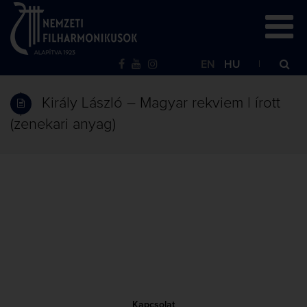
EN
HU
Király László – Magyar rekviem | írott
(zenekari anyag)
Kapcsolat