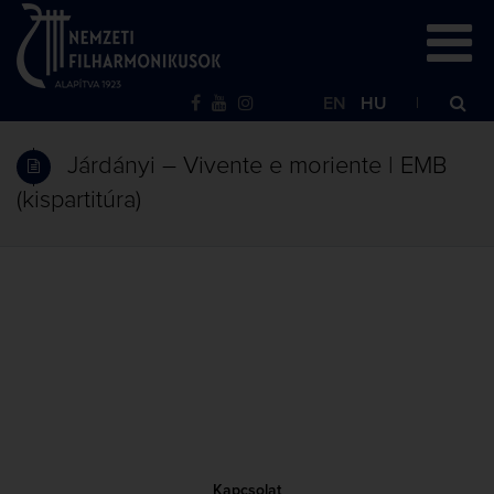
EN
HU
Járdányi – Vivente e moriente | EMB
(kispartitúra)
Kapcsolat