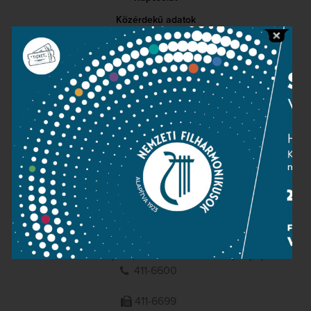
Közérdekű adatok
Sajtószoba
Adatvédelem
Impresszum
NEMZETI
FILHARMONIKUSOK
1095 Budapest, Komor Marcell u. 1. (Müpa)
411-6600
411-6699