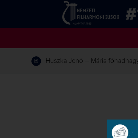
Huszka Jenő – Mária főhadnagy –