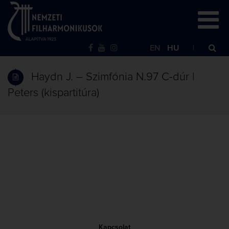
EN
HU
Haydn J. – Szimfónia N.97 C-dúr |
Peters (kispartitúra)
Kapcsolat