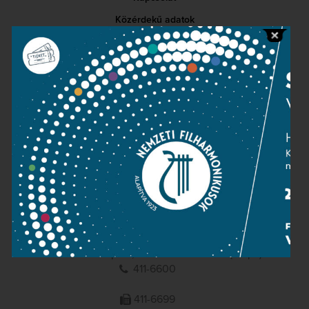
Közérdekű adatok
Sajtószoba
Adatvédelem
Impresszum
NEMZETI
FILHARMONIKUSOK
1095 Budapest, Komor Marcell u. 1. (Müpa)
411-6600
411-6699