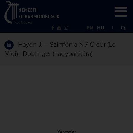
EN
HU
Haydn J. – Szimfónia N.7 C-dúr (Le
Midi) | Doblinger (nagypartitúra)
Kapcsolat