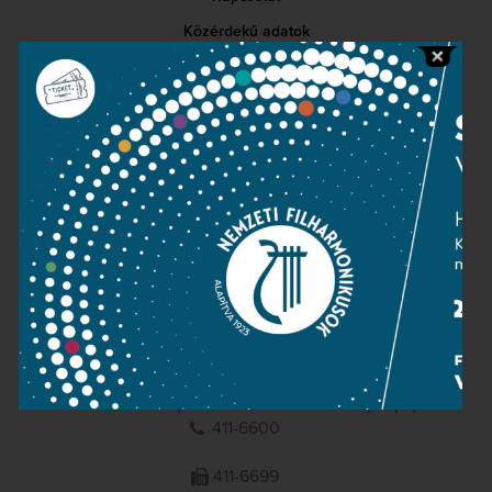
Közérdekű adatok
Sajtószoba
Adatvédelem
Impresszum
NEMZETI
FILHARMONIKUSOK
1095 Budapest, Komor Marcell u. 1. (Müpa)
411-6600
411-6699