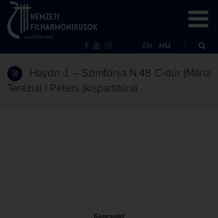
EN
HU
Haydn J. – Szimfónia N.48 C-dúr (Mária
Terézia) | Peters (kispartitúra)
Kapcsolat