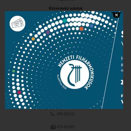
Közérdekű adatok
Sajtószoba
Adatvédelem
Impresszum
NEMZETI
FILHARMONIKUSOK
1095 Budapest, Komor Marcell u. 1. (Müpa)
411-6600
411-6699