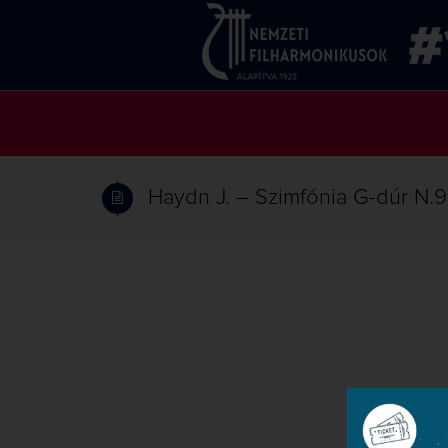
Haydn J. – Szimfónia G-dúr N.92