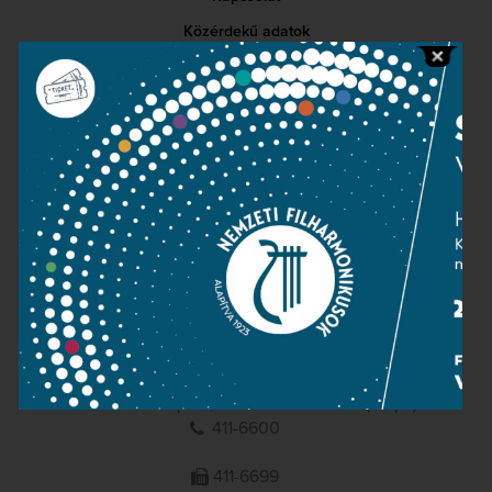
Közérdekű adatok
Sajtószoba
Adatvédelem
Impresszum
NEMZETI
FILHARMONIKUSOK
1095 Budapest, Komor Marcell u. 1. (Müpa)
411-6600
411-6699