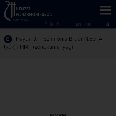
EN
HU
Haydn J. – Szimfónia B-dúr N.83 (A
tyúk) | HMP (zenekari anyag)
Kapcsolat