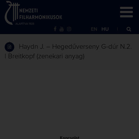
EN
HU
Haydn J. – Hegedűverseny G-dúr N.2.
| Breitkopf (zenekari anyag)
Kapcsolat