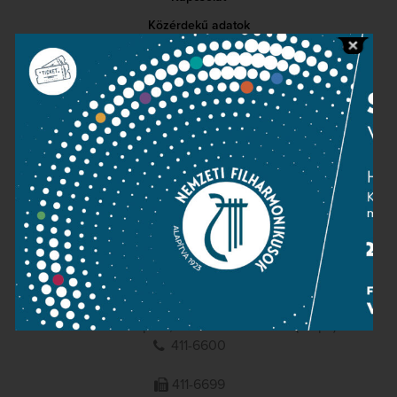
Közérdekű adatok
Sajtószoba
Adatvédelem
Impresszum
NEMZETI
FILHARMONIKUSOK
1095 Budapest, Komor Marcell u. 1. (Müpa)
411-6600
411-6699