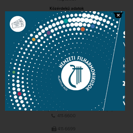
Közérdekű adatok
Sajtószoba
Adatvédelem
Impresszum
NEMZETI
FILHARMONIKUSOK
1095 Budapest, Komor Marcell u. 1. (Müpa)
411-6600
411-6699