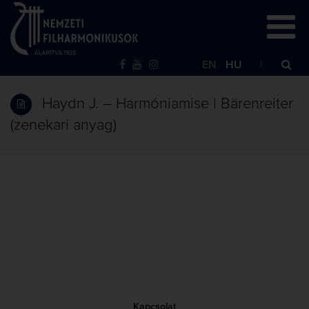
EN
HU
Haydn J. – Harmóniamise | Bärenreiter
(zenekari anyag)
Kapcsolat