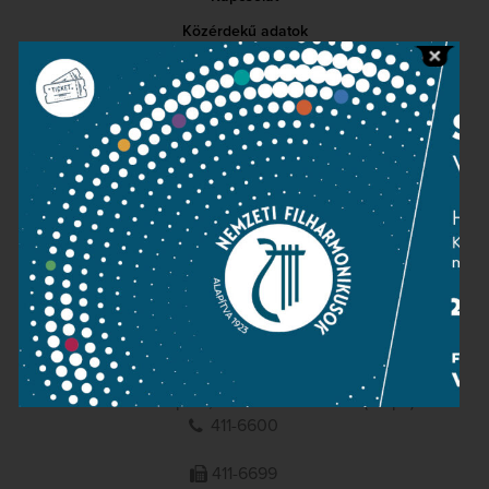
Közérdekű adatok
Sajtószoba
Adatvédelem
Impresszum
NEMZETI
FILHARMONIKUSOK
1095 Budapest, Komor Marcell u. 1. (Müpa)
411-6600
411-6699