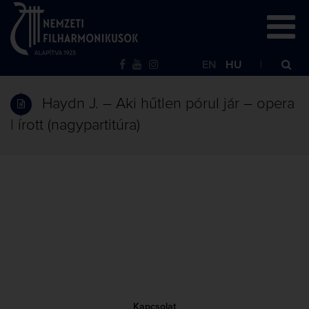
EN
HU
Haydn J. – Aki hűtlen pórul jár – opera
| írott (nagypartitúra)
Kapcsolat