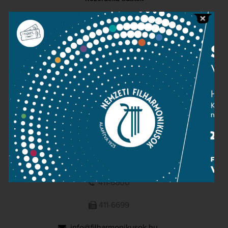
Sajtószoba
Adatvédelem
Impresszum
NEMZETI
FILHARMONIKUSOK
1095 Budapest, Komor Marcell u. 1. (Müpa)
411-6600
411-6699
info@filharmonikusok.hu