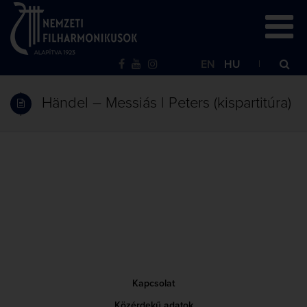
EN
HU
Händel – Messiás | Peters (kispartitúra)
Kapcsolat
Közérdekű adatok