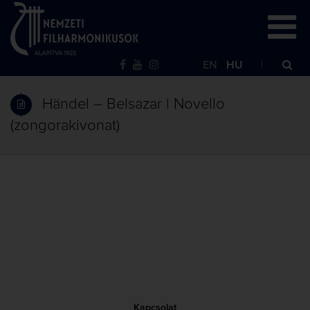
EN
HU
Händel – Belsazar | Novello
(zongorakivonat)
Kapcsolat