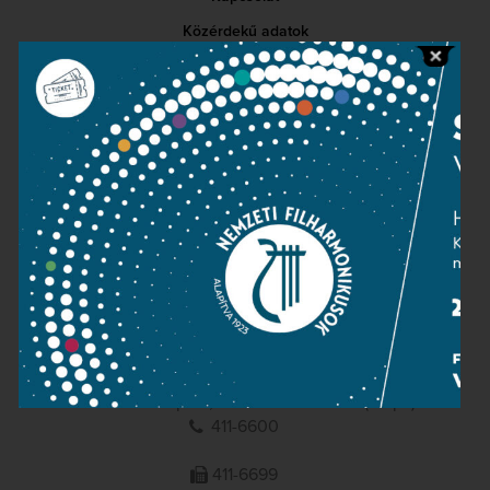
Közérdekű adatok
Sajtószoba
Adatvédelem
Impresszum
NEMZETI
FILHARMONIKUSOK
1095 Budapest, Komor Marcell u. 1. (Müpa)
411-6600
411-6699