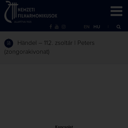
EN
HU
Händel – 112. zsoltár | Peters
(zongorakivonat)
Kapcsolat