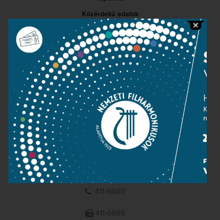
Közérdekű adatok
Sajtószoba
Adatvédelem
Impresszum
NEMZETI
FILHARMONIKUSOK
1095 Budapest, Komor Marcell u. 1. (Müpa)
411-6600
411-6699