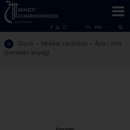
EN
HU
Gluck – Mekkai zarándok – Ária | írott
(zenekari anyag)
Kapcsolat