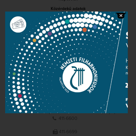
Közérdekű adatok
Sajtószoba
Adatvédelem
Impresszum
NEMZETI
FILHARMONIKUSOK
1095 Budapest, Komor Marcell u. 1. (Müpa)
411-6600
411-6699