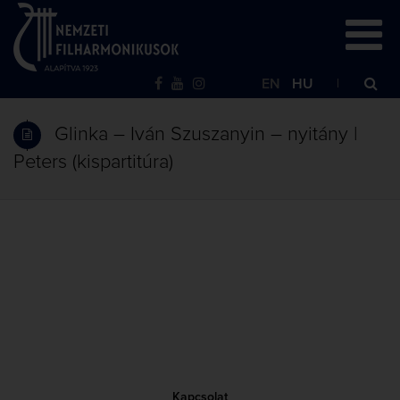
EN
HU
Glinka – Iván Szuszanyin – nyitány |
Peters (kispartitúra)
Kapcsolat