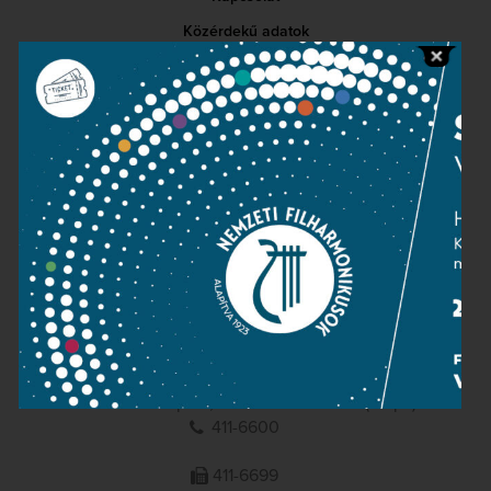
Közérdekű adatok
Sajtószoba
Adatvédelem
Impresszum
NEMZETI
FILHARMONIKUSOK
1095 Budapest, Komor Marcell u. 1. (Müpa)
411-6600
411-6699