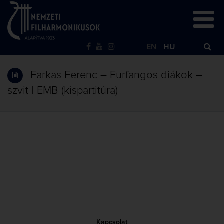
EN
HU
Farkas Ferenc – Furfangos diákok –
szvit | EMB (kispartitúra)
Kapcsolat