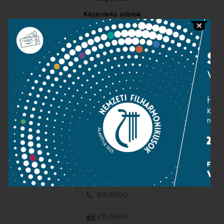
Közérdekű adatok
Sajtószoba
Adatvédelem
Impresszum
NEMZETI
FILHARMONIKUSOK
1095 Budapest, Komor Marcell u. 1. (Müpa)
411-6600
411-6699