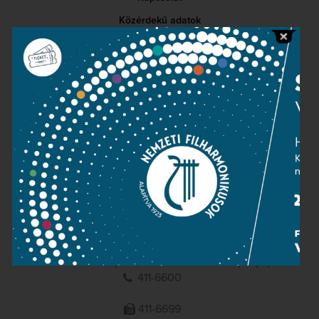
Közérdekű adatok
Sajtószoba
Adatvédelem
Impresszum
NEMZETI
FILHARMONIKUSOK
1095 Budapest, Komor Marcell u. 1. (Müpa)
411-6600
411-6699