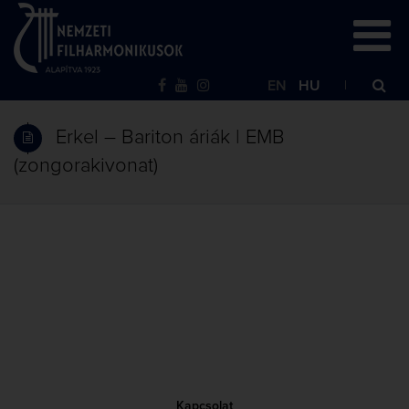
EN
HU
Erkel – Bariton áriák | EMB
(zongorakivonat)
Kapcsolat