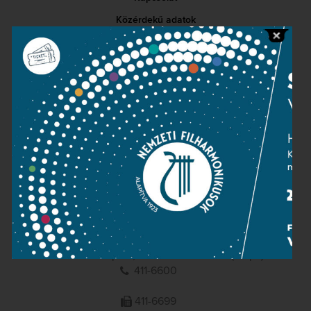
Közérdekű adatok
Sajtószoba
Adatvédelem
Impresszum
NEMZETI
FILHARMONIKUSOK
1095 Budapest, Komor Marcell u. 1. (Müpa)
411-6600
411-6699