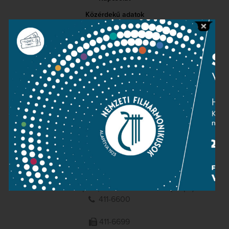
Közérdekű adatok
Sajtószoba
Adatvédelem
Impresszum
NEMZETI
FILHARMONIKUSOK
1095 Budapest, Komor Marcell u. 1. (Müpa)
411-6600
411-6699