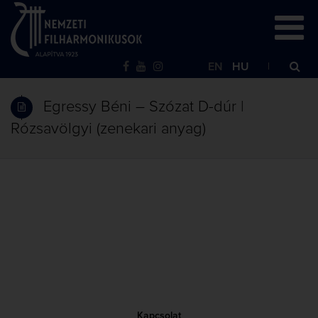
EN
HU
Egressy Béni – Szózat D-dúr |
Rózsavölgyi (zenekari anyag)
Kapcsolat