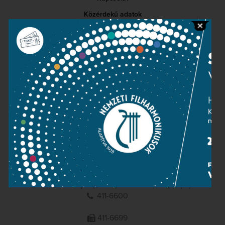
Közérdekű adatok
Sajtószoba
Adatvédelem
Impresszum
NEMZETI
FILHARMONIKUSOK
1095 Budapest, Komor Marcell u. 1. (Müpa)
411-6600
411-6699