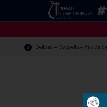
Delibes – Coppelia – Pas de deux 