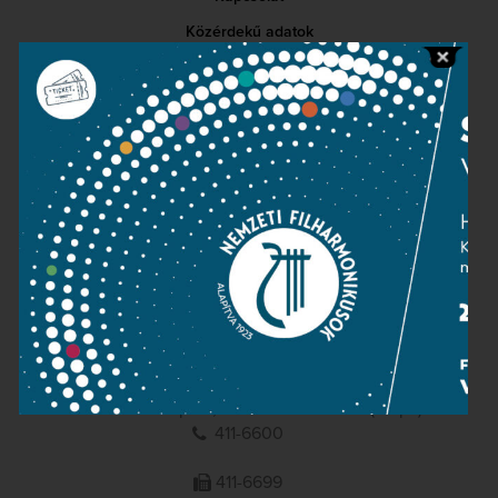
Közérdekű adatok
Sajtószoba
Adatvédelem
Impresszum
NEMZETI
FILHARMONIKUSOK
1095 Budapest, Komor Marcell u. 1. (Müpa)
411-6600
411-6699