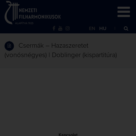
EN
HU
Csermák – Hazaszeretet
(vonósnégyes) | Doblinger (kispartitúra)
Kapcsolat