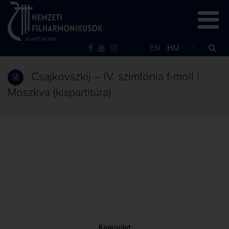
EN
HU
Csajkovszkij – IV. szimfónia f-moll |
Moszkva (kispartitúra)
Kapcsolat