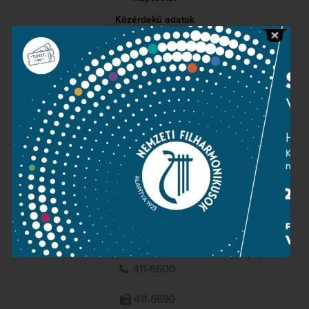
Közérdekű adatok
Sajtószoba
Adatvédelem
Impresszum
NEMZETI
FILHARMONIKUSOK
1095 Budapest, Komor Marcell u. 1. (Müpa)
411-6600
411-6699