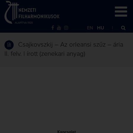
EN
HU
Csajkovszkij – Az orleansi szűz – ária
II. felv. | írott (zenekari anyag)
Kapcsolat