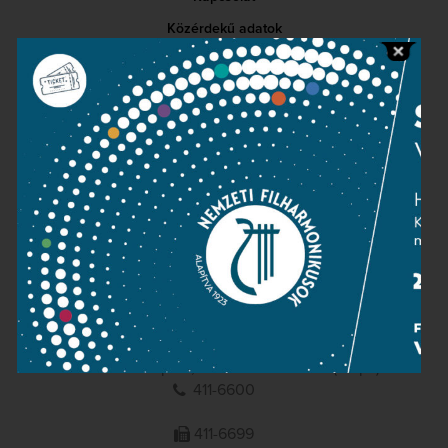
Közérdekű adatok
Sajtószoba
Adatvédelem
Impresszum
NEMZETI
FILHARMONIKUSOK
1095 Budapest, Komor Marcell u. 1. (Müpa)
411-6600
411-6699