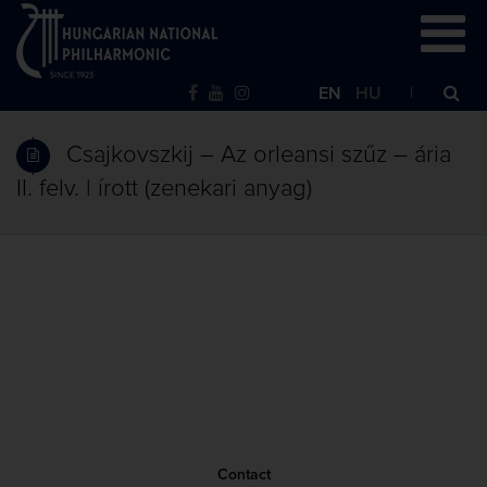
EN
HU
Csajkovszkij – Az orleansi szűz – ária
II. felv. | írott (zenekari anyag)
Contact