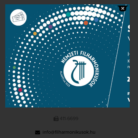
Public information
Press room
Terms and privacy
Imprint
NATIONAL PHILHARMONIC
1095 Budapest, Komor Marcell u. 1. (Müpa)
411-6600
411-6699
info@filharmonikusok.hu