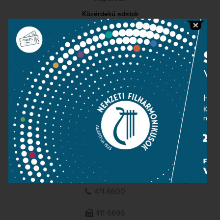
Közérdekű adatok
Sajtószoba
Adatvédelem
Impresszum
NEMZETI
FILHARMONIKUSOK
1095 Budapest, Komor Marcell u. 1. (Müpa)
411-6600
411-6699