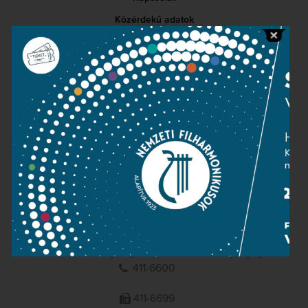
Közérdekű adatok
Sajtószoba
Adatvédelem
Impresszum
NEMZETI
FILHARMONIKUSOK
1095 Budapest, Komor Marcell u. 1. (Müpa)
411-6600
411-6699