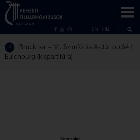
EN
HU
Bruckner – VI. Szimfónia A-dúr op.64 |
Eulenburg (kispartitúra)
Kapcsolat