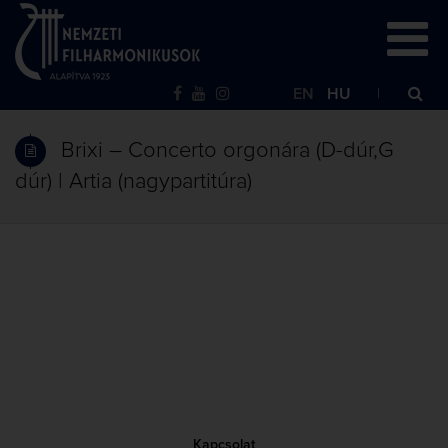
EN
HU
Brixi – Concerto orgonára (D-dúr,G
dúr) | Artia (nagypartitúra)
Kapcsolat