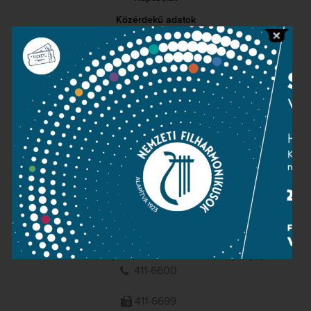
Közérdekű adatok
Sajtószoba
Adatvédelem
Impresszum
NEMZETI
FILHARMONIKUSOK
1095 Budapest, Komor Marcell u. 1. (Müpa)
411-6600
411-6699