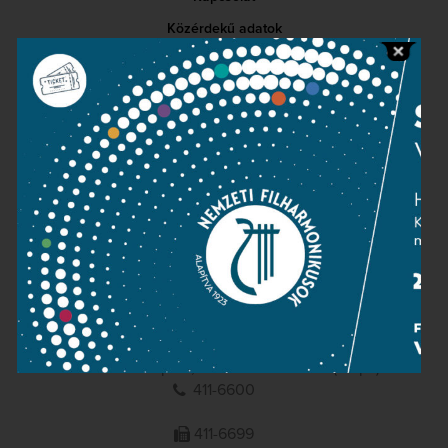
Közérdekű adatok
Sajtószoba
Adatvédelem
Impresszum
NEMZETI
FILHARMONIKUSOK
1095 Budapest, Komor Marcell u. 1. (Müpa)
411-6600
411-6699