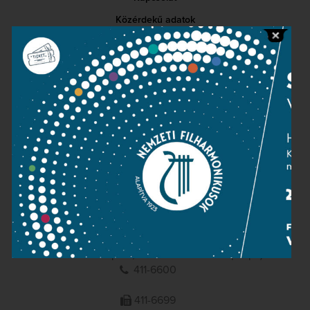
Közérdekű adatok
Sajtószoba
Adatvédelem
Impresszum
NEMZETI
FILHARMONIKUSOK
1095 Budapest, Komor Marcell u. 1. (Müpa)
411-6600
411-6699