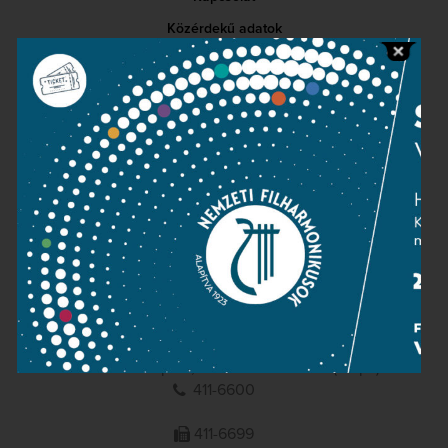
Közérdekű adatok
Sajtószoba
Adatvédelem
Impresszum
NEMZETI
FILHARMONIKUSOK
1095 Budapest, Komor Marcell u. 1. (Müpa)
411-6600
411-6699