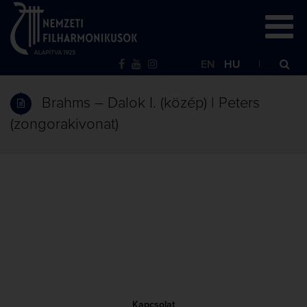
EN
HU
Brahms – Dalok I. (közép) | Peters
(zongorakivonat)
Kapcsolat