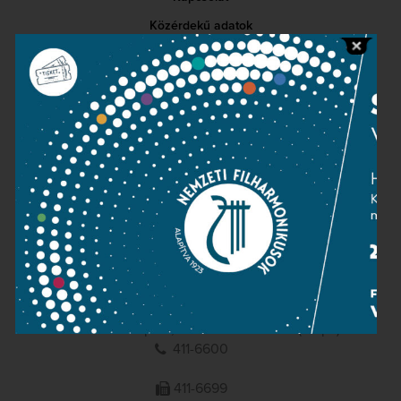
Közérdekű adatok
Sajtószoba
Adatvédelem
Impresszum
NEMZETI
FILHARMONIKUSOK
1095 Budapest, Komor Marcell u. 1. (Müpa)
411-6600
411-6699