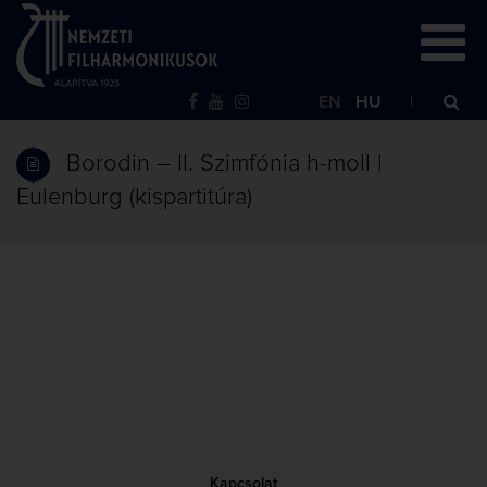
EN
HU
Borodin – II. Szimfónia h-moll |
Eulenburg (kispartitúra)
Kapcsolat