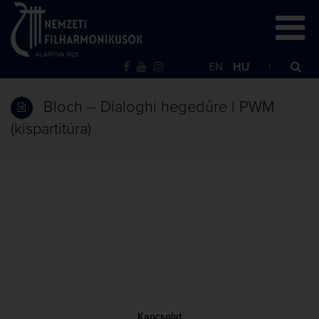
EN
HU
Bloch – Dialoghi hegedűre | PWM
(kispartitúra)
Kapcsolat