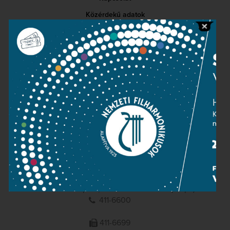
Közérdekű adatok
Sajtószoba
Adatvédelem
Impresszum
NEMZETI
FILHARMONIKUSOK
1095 Budapest, Komor Marcell u. 1. (Müpa)
411-6600
411-6699